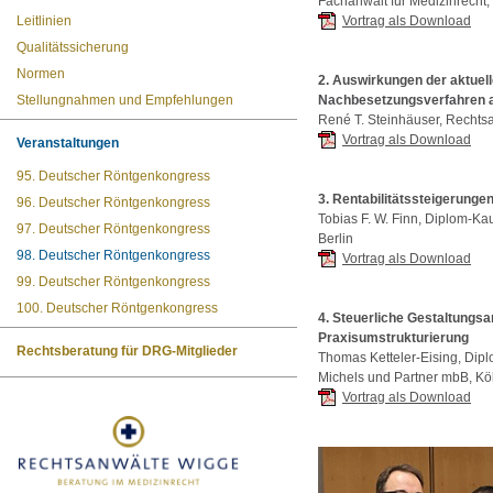
Fachanwalt für Medizinrecht,
Leitlinien
Vortrag als Download
Qualitätssicherung
Normen
2.
Auswirkungen der aktuel
Stellungnahmen und Empfehlungen
Nachbesetzungsverfahren au
René T. Steinhäuser, Recht
Vortrag als Download
Veranstaltungen
95. Deutscher Röntgenkongress
3.
Rentabilitätssteigerungen
96. Deutscher Röntgenkongress
Tobias F. W. Finn, Diplom-K
97. Deutscher Röntgenkongress
Berlin
98. Deutscher Röntgenkongress
Vortrag als Download
99. Deutscher Röntgenkongress
100. Deutscher Röntgenkongress
4.
Steuerliche Gestaltungsa
Praxisumstrukturierung
Rechtsberatung für DRG-Mitglieder
Thomas Ketteler-Eising, Dipl
Michels und Partner mbB, Kö
Vortrag als Download