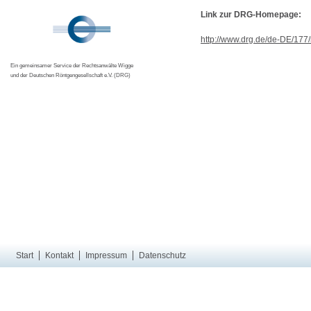
Link zur DRG-Homepage:
http://www.drg.de/de-DE/177
Ein gemeinsamer Service der Rechtsanwälte Wigge
und der Deutschen Röntgengesellschaft e.V. (DRG)
Start
Kontakt
Impressum
Datenschutz