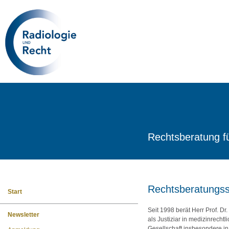
Rechtsberatung f
Rechtsberatungss
Start
Seit 1998 berät Herr Prof. D
Newsletter
als Justiziar in medizinrechtl
Gesellschaft insbesondere in