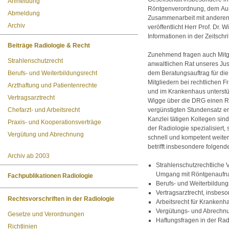
Anmeldung
Röntgenverordnung, dem Aus
Abmeldung
Zusammenarbeit mit anderen
Archiv
veröffentlicht Herr Prof. Dr.
Informationen in der Zeitschri
Beiträge Radiologie & Recht
Zunehmend fragen auch Mitgl
Strahlenschutzrecht
anwaltlichen Rat unseres Just
Berufs- und Weiterbildungsrecht
dem Beratungsauftrag für die
Mitgliedern bei rechtlichen 
Arzthaftung und Patientenrechte
und im Krankenhaus unterstütz
Vertragsarztrecht
Wigge über die DRG einen Re
Chefarzt- und Arbeitsrecht
vergünstigten Stundensatz erf
Kanzlei tätigen Kollegen sin
Praxis- und Kooperationsverträge
der Radiologie spezialisiert,
Vergütung und Abrechnung
schnell und kompetent weite
betrifft insbesondere folgen
Archiv ab 2003
Strahlenschutzrechtliche 
Umgang mit Röntgenaufna
Fachpublikationen Radiologie
Berufs- und Weiterbildung
Vertragsarztrecht, insbe
Rechtsvorschriften in der Radiologie
Arbeitsrecht für Krankenh
Vergütungs- und Abrechn
Gesetze und Verordnungen
Haftungsfragen in der Rad
Richtlinien