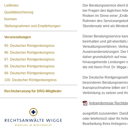
Leitlinien
Der Beratungsservice dient d
bei Fragen des täglichen Arbe
Qualitätssicherung
Risiken im Sinne einer „Erst
Normen
Rahmen des Serviceangebote
Stellungnahmen und Empfehlungen
Stundensatz wird als Mindest
Dieser Beratungsservice ka
Veranstaltungen
beinhalten und gilt ebenfalls 
95. Deutscher Röntgenkongress
Verwaltungsverfahren, Vertr
Auseinandersetzungen. Der U
96. Deutscher Röntgenkongress
daher grundsätzlich auf max.
97. Deutscher Röntgenkongress
hinausgehende Leistungen is
98. Deutscher Röntgenkongress
die mit Herrn Prof. Dr. Wigge 
99. Deutscher Röntgenkongress
Die Deutsche Röntgengesellsc
100. Deutscher Röntgenkongress
besonderen Beratungsservice
Inanspruchnahme bitten wir Si
Rechtsberatung für DRG-Mitglieder
Verbindung zu setzen und ih
Antragsformular Rechtsbe
ausgefüllt zuzusenden. Darüber
oder telefonisch über Ihr Anl
Bearbeitung Ihres Anliegens 